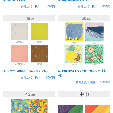
参考上代（税抜）
1,000円
参考上代（税抜）
800円
48 ミナペルホネン リネンエンブロL
50 kata kata むすび オーガニック【帯
付】
参考上代（税抜）
2,800円
参考上代（税抜）
1,000円