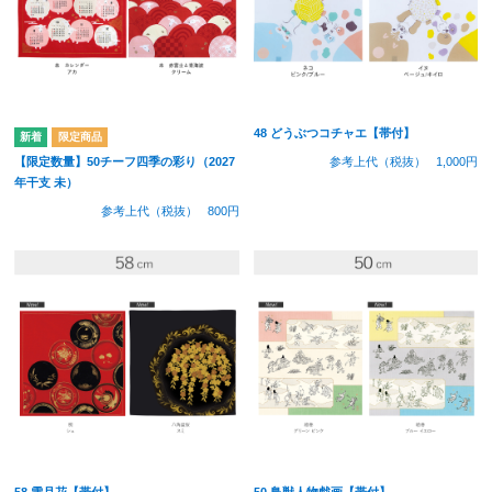
48 どうぶつコチャエ【帯付】
参考上代（税抜）
1,000円
【限定数量】50チーフ四季の彩り（2027
年干支 未）
参考上代（税抜）
800円
58 雪月花【帯付】
50 鳥獣人物戯画【帯付】