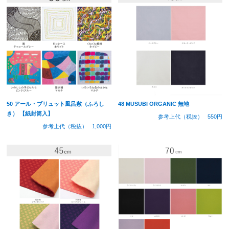
50 アール・ブリュット風呂敷（ふろし
48 MUSUBI ORGANIC 無地
き） 【紙封筒入】
参考上代（税抜）
550円
参考上代（税抜）
1,000円