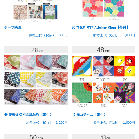
チーフ隅田川
50 ひめむすび Adeline Klam【帯付】
参考上代（税抜）
800円
参考上代（税抜）
1,000円
48 伊砂文様両面風呂敷【帯付】
48 福コチャエ【帯付】
参考上代（税抜）
1,200円
参考上代（税抜）
1,000円