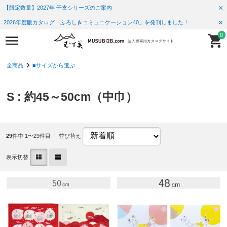
【限定数量】2027年 干支シリーズのご案内
2026年度版カタログ「ふろしきコミュニケーション40」を発刊しました！
0
全商品
■サイズから選ぶ
S : 約45～50cm（中巾）
29
件中 1〜29件目
並び替え
表示切替