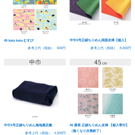
中巾5号正絹ちりめん両面友禅【箱入】
45 kata kata むすび
参考上代（税抜）
8,000円
参考上代（税抜）
600円
中巾5号正絹ちりめん無地風呂敷
45 唐長 正絹ちりめん友禅 【箱入帯付】
（無くなり次第終了）
参考上代（税抜）
4,500円