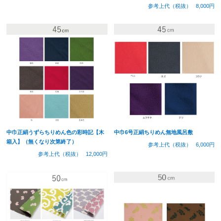
参考上代（税抜）
8,000円
中巾正絹うずらちりめん色の彩時記【木
中巾6号正絹ちりめん無地風呂敷
箱入】（無くなり次第終了）
参考上代（税抜）
6,000円
参考上代（税抜）
12,000円