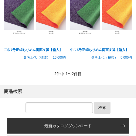
二巾7号正絹ちりめん両面友禅【箱入】
中巾5号正絹ちりめん両面友禅【箱入】
参考上代（税抜）
13,000円
参考上代（税抜）
8,000円
2
件中 1〜2件目
商品検索
検索
最新カタログダウンロード