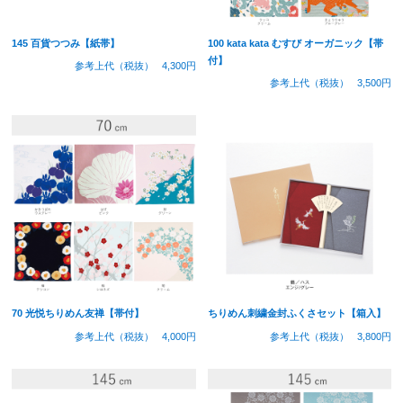
145 百貨つつみ【紙帯】
100 kata kata むすび オーガニック【帯
付】
参考上代（税抜）
4,300円
参考上代（税抜）
3,500円
70 光悦ちりめん友禅【帯付】
ちりめん刺繍金封ふくさセット【箱入】
参考上代（税抜）
4,000円
参考上代（税抜）
3,800円