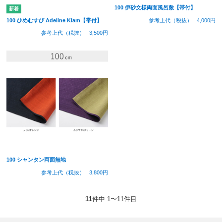
100 伊砂文様両面風呂敷【帯付】
参考上代（税抜）
4,000円
100 ひめむすび Adeline Klam【帯付】
参考上代（税抜）
3,500円
100 シャンタン両面無地
参考上代（税抜）
3,800円
11
件中 1〜11件目