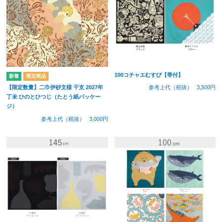
100コチャエむすび【帯付】
参考上代（税抜）
3,500円
【限定数量】二巾伊砂文様 干支 2027年
丁未 ひのとひつじ（たとう紙パッケー
ジ）
参考上代（税抜）
3,000円