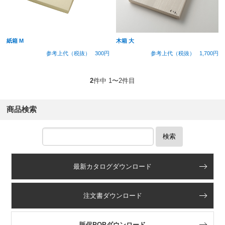
紙箱 M
木箱 大
参考上代（税抜）
300円
参考上代（税抜）
1,700円
2
件中 1〜2件目
商品検索
検索
最新カタログダウンロード
注文書ダウンロード
販促POPダウンロード