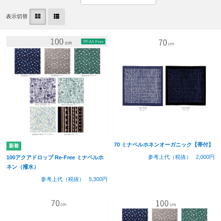
表示切替
70 ミナペルホネンオーガニック【帯付】
参考上代（税抜）
2,000円
100アクアドロップ Re-Free ミナペルホ
ネン（撥水）
参考上代（税抜）
5,300円