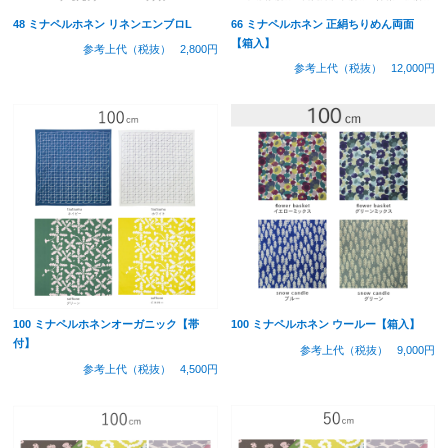
48 ミナペルホネン リネンエンブロL
66 ミナペルホネン 正絹ちりめん両面
【箱入】
参考上代（税抜）
2,800円
参考上代（税抜）
12,000円
100 ミナペルホネンオーガニック【帯
100 ミナペルホネン ウールー【箱入】
付】
参考上代（税抜）
9,000円
参考上代（税抜）
4,500円