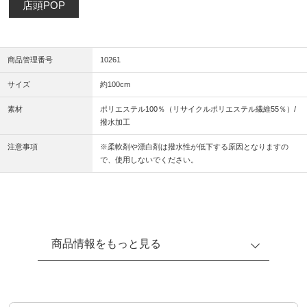
店頭POP
商品管理番号
10261
サイズ
約100cm
素材
ポリエステル100％（リサイクルポリエステル繊維55％）/
撥水加工
注意事項
※柔軟剤や漂白剤は撥水性が低下する原因となりますの
で、使用しないでください。
商品情報をもっと見る