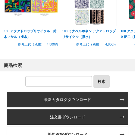
100 アクアドロップリサイクル 鈴
100 ミナペルホネン アクアドロップ
100 
木マサル（撥水）
リサイクル（撥水）
久夢二（
参考上代（税抜）
4,500円
参考上代（税抜）
4,800円
商品検索
検索
最新カタログダウンロード
注文書ダウンロード
販促POPダウンロード