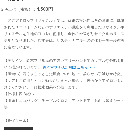
4,500円
参考上代（税抜）：
「アクアドロップリサイクル」では、従来の撥水性はそのままに、廃棄
されたユニフォームなどのポリエステル繊維を再利用したリサイクルポ
リエステルを生地のヨコ糸に使用し、全体の55%がリサイクルポリエス
テルとなりました。むす美は、サスティナブルへの進化を一歩一歩確実
に進めています。
【デザイン】鈴木マサル氏の力強いフリーハンドでカラフルな色彩を用
いて描かれています。
鈴木マサル氏詳細はこちら＞＞
【風合い】薄くさらっとした風合いの生地で、柔らかい手触りが特徴。
【ケア】ご使用とともに効果が弱まった場合は、表面からアイロンをか
けてください。再び撥水効果を発揮します。
【仕様】四方縫い
【用途】エコバッグ、テーブルクロス、アウトドア、おむつ替えシート
等
【販促ツール】