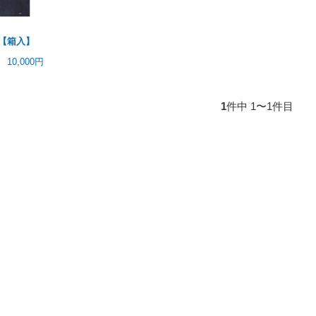
き【箱入】
10,000円
1
件中 1〜1件目