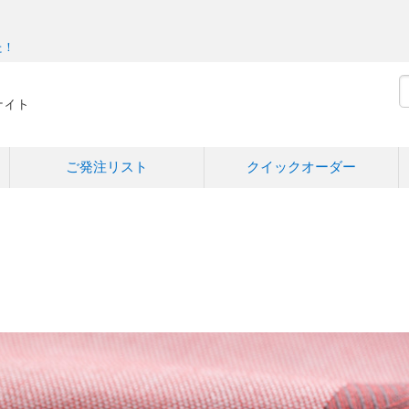
た！
ご発注リスト
クイックオーダー
＋