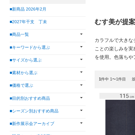
■新商品 2026年2月
むす美が提
■2027年干支 丁未
■商品一覧
カラフルで大きな
■キーワードから選ぶ
ことの楽しみを実
を使用。色落ちや
■サイズから選ぶ
■素材から選ぶ
1
件中 1〜1件目
■価格で選ぶ
■目的別おすすめ商品
■シーズン別おすすめ商品
■新作展示会アーカイブ